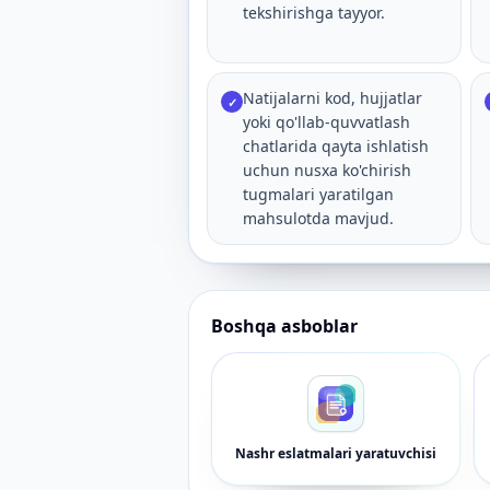
tekshirishga tayyor.
Natijalarni kod, hujjatlar
✓
yoki qo'llab-quvvatlash
chatlarida qayta ishlatish
uchun nusxa ko'chirish
tugmalari yaratilgan
mahsulotda mavjud.
Boshqa asboblar
Nashr eslatmalari yaratuvchisi