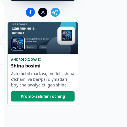
ANDROID ILOVASI
Shina bosimi
Avtomobil markasi, modeli, shina
o‘lchami va bar/psi qiymatlari
bo‘yicha tavsiya etilgan shina
bosimini toping.
Promo-sahifani oching