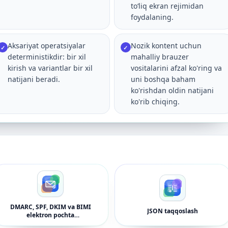
toʻliq ekran rejimidan
foydalaning.
Aksariyat operatsiyalar
Nozik kontent uchun
✓
✓
deterministikdir: bir xil
mahalliy brauzer
kirish va variantlar bir xil
vositalarini afzal ko'ring va
natijani beradi.
uni boshqa baham
ko'rishdan oldin natijani
ko'rib chiqing.
DMARC, SPF, DKIM va BIMI
JSON taqqoslash
elektron pochta
autentifikatsiyasi uchun