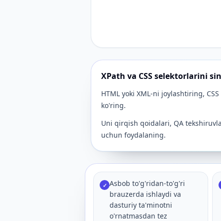
XPath va CSS selektorlarini si
HTML yoki XML-ni joylashtiring, CSS 
ko'ring.
Uni qirqish qoidalari, QA tekshiruvla
uchun foydalaning.
Asbob to'g'ridan-to'g'ri
✓
brauzerda ishlaydi va
dasturiy ta'minotni
o'rnatmasdan tez