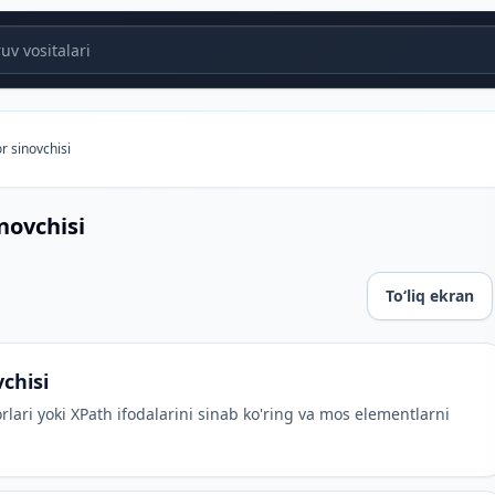
v vositalari
r sinovchisi
novchisi
Toʻliq ekran
chisi
lari yoki XPath ifodalarini sinab ko'ring va mos elementlarni