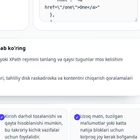
nab ko'ring
yoki XPath rejimini tanlang va qaysi tugunlar mos kelishini
ri, tahliliy disk raskadrovka va kontentni chiqarish qoralamalari
Kirish darhol tozalanishi va
Uzoq matn, tuzilgan
✓
✓
qayta hisoblanishi mumkin,
maʼlumotlar yoki katta
bu takroriy kichik vazifalar
natija bloklari uchun
uchun foydalidir.
koʻproq joy kerak boʻlganda