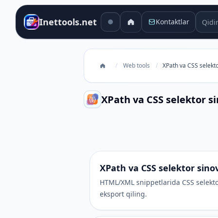
Qidiru
Inettools.net
Kontaktlar
/
Web tools
/
XPath va CSS selekto
XPath va CSS selektor si
XPath va CSS selektor sinovchisi
XPath va CSS selektor sinov
HTML/XML snippetlarida CSS selektor
eksport qiling.