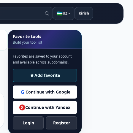
🇺🇿
UZ
Kirish
Favorite tools
Build your tool list
Favorites are saved to your account
and available across subdomains.
Add favorite
G
Continue with Google
Continue with Yandex
Я
Login
Register