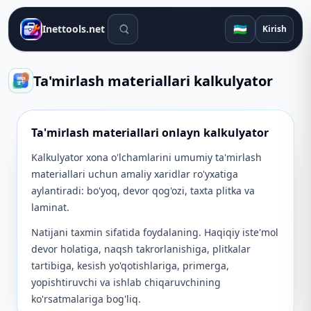
Qidiruv vositalari
🇺🇿
Inettools.net
Kirish
Ta'mirlash materiallari kalkulyator
Ta'mirlash materiallari onlayn kalkulyator
Kalkulyator xona o'lchamlarini umumiy ta'mirlash
materiallari uchun amaliy xaridlar ro'yxatiga
aylantiradi: bo'yoq, devor qog'ozi, taxta plitka va
laminat.
Natijani taxmin sifatida foydalaning. Haqiqiy iste'mol
devor holatiga, naqsh takrorlanishiga, plitkalar
tartibiga, kesish yo'qotishlariga, primerga,
yopishtiruvchi va ishlab chiqaruvchining
ko'rsatmalariga bog'liq.