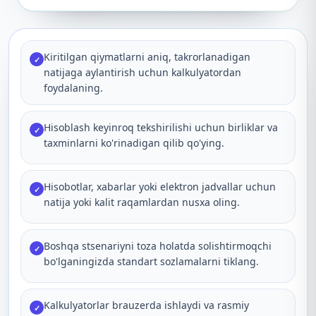
Kiritilgan qiymatlarni aniq, takrorlanadigan
✓
natijaga aylantirish uchun kalkulyatordan
foydalaning.
Hisoblash keyinroq tekshirilishi uchun birliklar va
✓
taxminlarni ko'rinadigan qilib qo'ying.
Hisobotlar, xabarlar yoki elektron jadvallar uchun
✓
natija yoki kalit raqamlardan nusxa oling.
Boshqa stsenariyni toza holatda solishtirmoqchi
✓
bo'lganingizda standart sozlamalarni tiklang.
Kalkulyatorlar brauzerda ishlaydi va rasmiy
✓