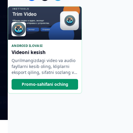
ANDROID ILOVASI
Videoni kesish
Qurilmangizdagi video va audio
fayllarni kesib oling, kliplarni
eksport qiling, sifatni sozlang va
natijani baham ko'ring.
Promo-sahifani oching