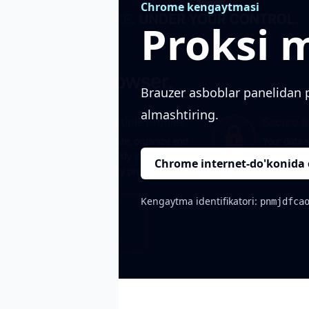
Chrome kengaytmasi
Proksi 
Brauzer asboblar panelidan p
almashtiring.
Chrome internet-do'konida
Kengaytma identifikatori:
pnmjdfca