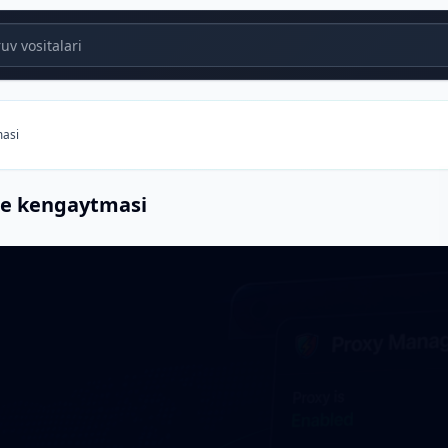
v vositalari
masi
me kengaytmasi