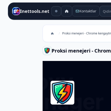
Qidiru
Inettools.net
Kontaktlar
/
Proksi menejeri - Chrome kengayt
Proksi menejeri - Chro