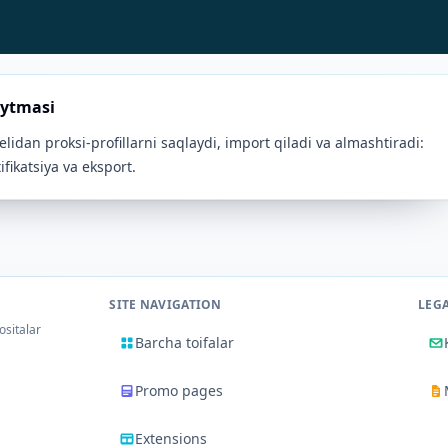
aytmasi
idan proksi-profillarni saqlaydi, import qiladi va almashtiradi:
ikatsiya va eksport.
SITE NAVIGATION
LEG
ositalar
Barcha toifalar
Promo pages
Extensions