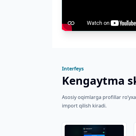
Interfeys
Kengaytma sk
Asosiy oqimlarga profillar roʻyxa
import qilish kiradi.