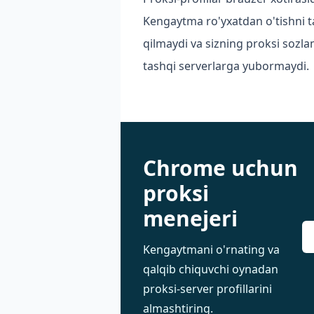
Kengaytma ro'yxatdan o'tishni t
qilmaydi va sizning proksi sozla
tashqi serverlarga yubormaydi.
Chrome uchun
proksi
menejeri
Kengaytmani o'rnating va
qalqib chiquvchi oynadan
proksi-server profillarini
almashtiring.