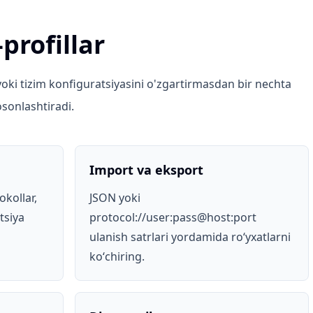
profillar
oki tizim konfiguratsiyasini o'zgartirmasdan bir nechta
osonlashtiradi.
Import va eksport
okollar,
JSON yoki
atsiya
protocol://user:pass@host:port
ulanish satrlari yordamida roʻyxatlarni
koʻchiring.