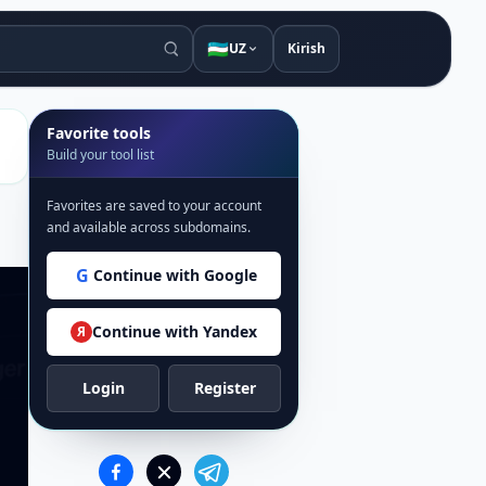
🇺🇿
UZ
Kirish
Favorite tools
Build your tool list
Favorites are saved to your account
and available across subdomains.
G
Continue with Google
Continue with Yandex
Я
Login
Register