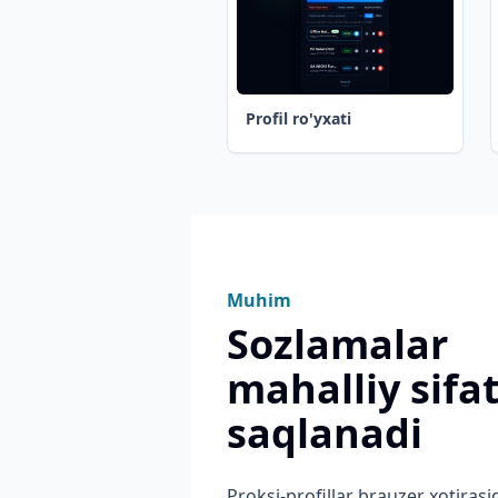
Profil ro'yxati
Muhim
Sozlamalar
mahalliy sifa
saqlanadi
Proksi-profillar brauzer xotirasi