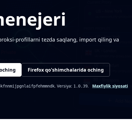
menejeri
roksi-profillarni tezda saqlang, import qiling va
 oching
Firefox qo'shimchalarida oching
. Versiya:
.
Maxfiylik siyosati
okfnnmijpgnlaifpfehmmndk
1.0.39