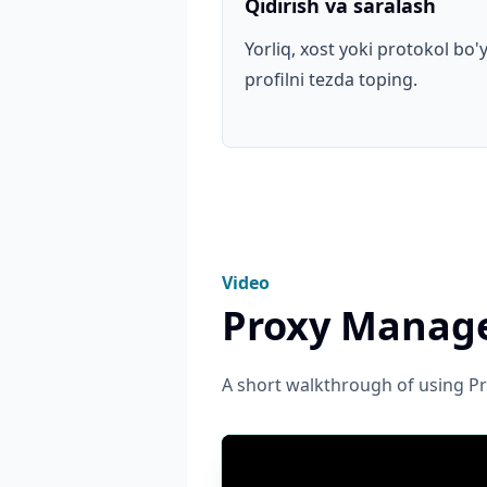
Qidirish va saralash
Yorliq, xost yoki protokol bo'
profilni tezda toping.
Video
Proxy Manage
A short walkthrough of using Pr