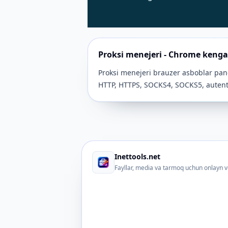
Proksi menejeri - Chrome keng
Proksi menejeri brauzer asboblar panel
HTTP, HTTPS, SOCKS4, SOCKS5, autentif
Inettools.net
Fayllar, media va tarmoq uchun onlayn v