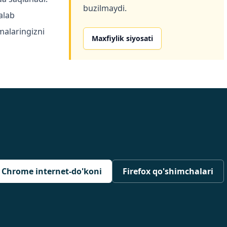
buzilmaydi.
alab
malaringizni
Maxfiylik siyosati
Chrome internet-do'koni
Firefox qo'shimchalari