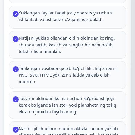
Yuklangan fayllar faqat joriy operatsiya uchun
✓
ishlatiladi va asl tasvir o'zgarishsiz qoladi.
Natijani yuklab olishdan oldin oldindan ko'ring,
✓
shunda tartib, kesish va ranglar birinchi bo'lib
tekshirilishi mumkin.
Tanlangan vositaga qarab ko'pchilik chiqishlarni
✓
PNG, SVG, HTML yoki ZIP sifatida yuklab olish
mumkin.
Tasvirni oldindan ko'rish uchun ko'proq ish joyi
✓
kerak bo'lganda ish stoli yoki planshetning to'liq
ekran rejimidan foydalaning.
Nashr qilish uchun muhim aktivlar uchun yuklab
✓