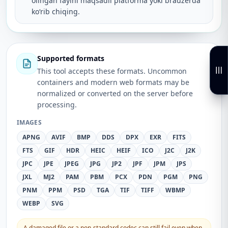
olingan faylni maqsadli platforma yoki brauzerda
koʻrib chiqing.
Supported formats
This tool accepts these formats. Uncommon
containers and modern web formats may be
normalized or converted on the server before
processing.
IMAGES
APNG
AVIF
BMP
DDS
DPX
EXR
FITS
FTS
GIF
HDR
HEIC
HEIF
ICO
J2C
J2K
JPC
JPE
JPEG
JPG
JP2
JPF
JPM
JPS
JXL
MJ2
PAM
PBM
PCX
PDN
PGM
PNG
PNM
PPM
PSD
TGA
TIF
TIFF
WBMP
WEBP
SVG
A damaged file or a non-standard codec can still fail even when