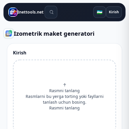
Qidiruv vositalari
🇺🇿
Inettools.net
Kirish
Izometrik maket generatori
Kirish
↑
Rasmni tanlang
Rasmlarni bu yerga torting yoki fayllarni
tanlash uchun bosing.
Rasmni tanlang