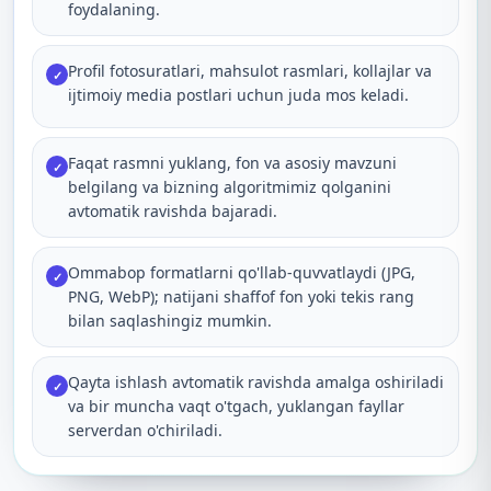
foydalaning.
Profil fotosuratlari, mahsulot rasmlari, kollajlar va
✓
ijtimoiy media postlari uchun juda mos keladi.
Faqat rasmni yuklang, fon va asosiy mavzuni
✓
belgilang va bizning algoritmimiz qolganini
avtomatik ravishda bajaradi.
Ommabop formatlarni qo'llab-quvvatlaydi (JPG,
✓
PNG, WebP); natijani shaffof fon yoki tekis rang
bilan saqlashingiz mumkin.
Qayta ishlash avtomatik ravishda amalga oshiriladi
✓
va bir muncha vaqt o'tgach, yuklangan fayllar
serverdan o'chiriladi.