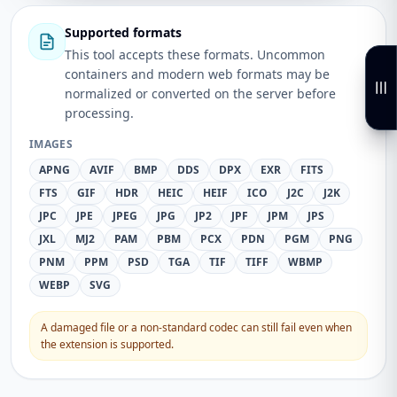
Supported formats
This tool accepts these formats. Uncommon
containers and modern web formats may be
normalized or converted on the server before
processing.
IMAGES
APNG
AVIF
BMP
DDS
DPX
EXR
FITS
FTS
GIF
HDR
HEIC
HEIF
ICO
J2C
J2K
JPC
JPE
JPEG
JPG
JP2
JPF
JPM
JPS
JXL
MJ2
PAM
PBM
PCX
PDN
PGM
PNG
PNM
PPM
PSD
TGA
TIF
TIFF
WBMP
WEBP
SVG
A damaged file or a non-standard codec can still fail even when
the extension is supported.