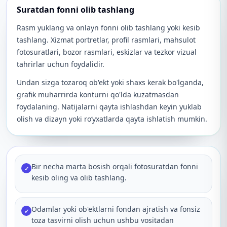
Suratdan fonni olib tashlang
Rasm yuklang va onlayn fonni olib tashlang yoki kesib
tashlang. Xizmat portretlar, profil rasmlari, mahsulot
fotosuratlari, bozor rasmlari, eskizlar va tezkor vizual
tahrirlar uchun foydalidir.
Undan sizga tozaroq ob'ekt yoki shaxs kerak bo'lganda,
grafik muharrirda konturni qo'lda kuzatmasdan
foydalaning. Natijalarni qayta ishlashdan keyin yuklab
olish va dizayn yoki roʻyxatlarda qayta ishlatish mumkin.
Bir necha marta bosish orqali fotosuratdan fonni
✓
kesib oling va olib tashlang.
Odamlar yoki ob'ektlarni fondan ajratish va fonsiz
✓
toza tasvirni olish uchun ushbu vositadan