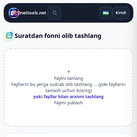
Qidiruv vositalari
🇺🇿
Inettools.net
Kirish
Suratdan fonni olib tashlang
↑
Faylni tanlang
Fayllarni bu yerga sudrab olib tashlang ... (yoki fayllarni
tanlash uchun bosing)
yoki fayllar bilan arxivni tashlang
Faylni yuklash