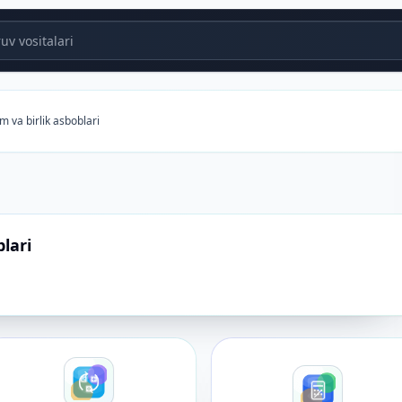
v vositalari
 va birlik asboblari
lari