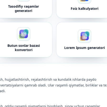
Tasodifiy raqamlar
Foiz kalkulyatori
generatori
Butun sonlar bazasi
Lorem Ipsum generatori
konvertori
sh, hujjatlashtirish, rejalashtirish va kundalik ishlarda paydo
vertatsiyalarni qamrab oladi. Ular raqamli qiymatlar, birliklar va te
adi.
sh, oddiy raqamli qiymatlarni hisoblash, sinov uchun raqamlar