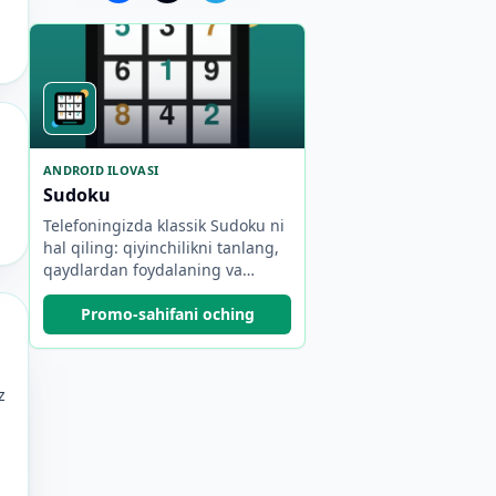
ANDROID ILOVASI
Sudoku
Telefoningizda klassik Sudoku ni
hal qiling: qiyinchilikni tanlang,
qaydlardan foydalaning va
taraqqiyotingizni kuzatib boring.
Promo-sahifani oching
z