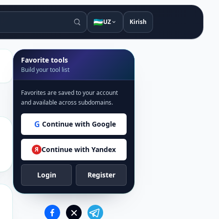
🇺🇿
UZ
Kirish
Favorite tools
Build your tool list
Favorites are saved to your account
and available across subdomains.
G
Continue with Google
Continue with Yandex
Я
Login
Register