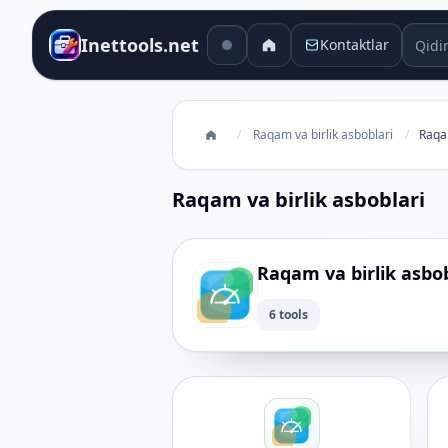
Qidiru
Inettools.net
Kontaktlar
/
Raqam va birlik asboblari
/
Raqam
Raqam va birlik asboblari
Raqam va birlik asbob
6 tools