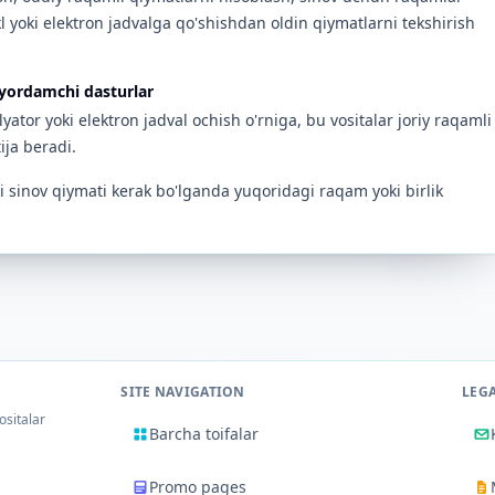
akl yoki elektron jadvalga qo'shishdan oldin qiymatlarni tekshirish
 yordamchi dasturlar
yator yoki elektron jadval ochish o'rniga, bu vositalar joriy raqamli
ija beradi.
ki sinov qiymati kerak bo'lganda yuqoridagi raqam yoki birlik
SITE NAVIGATION
LEG
ositalar
Barcha toifalar
Promo pages